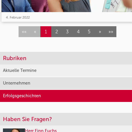
4. Februar 2022
««
«
1
2
3
4
5
»
»»
Rubriken
Aktuelle Termine
Unternehmen
Erfolgsgeschichten
Haben Sie Fragen?
Herr Finn Fuchs