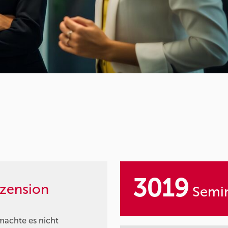
3019
zension
Semin
 machte es nicht