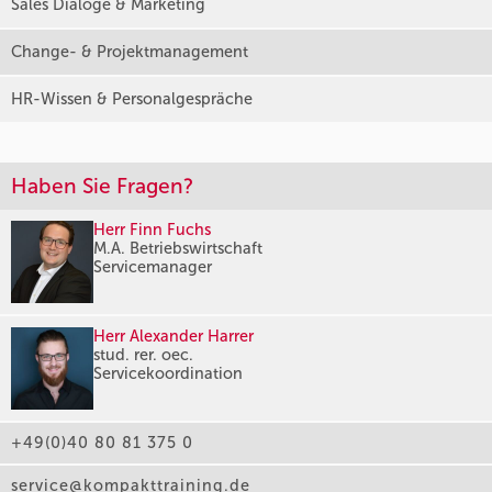
Sales Dialoge & Marketing
Change- & Projektmanagement
HR-Wissen & Personalgespräche
Haben Sie Fragen?
Herr Finn Fuchs
M.A. Betriebswirtschaft
Servicemanager
Herr Alexander Harrer
stud. rer. oec.
Servicekoordination
+49(0)40 80 81 375 0
service@kompakttraining.de