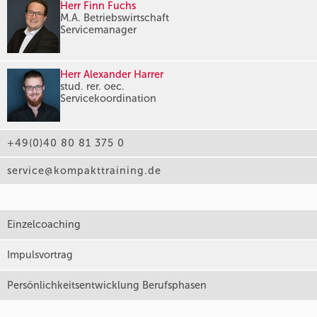
Herr Finn Fuchs
M.A. Betriebswirtschaft
Servicemanager
Herr Alexander Harrer
stud. rer. oec.
Servicekoordination
+49(0)40 80 81 375 0
service@kompakttraining.de
Einzelcoaching
Impulsvortrag
Persönlichkeitsentwicklung Berufsphasen