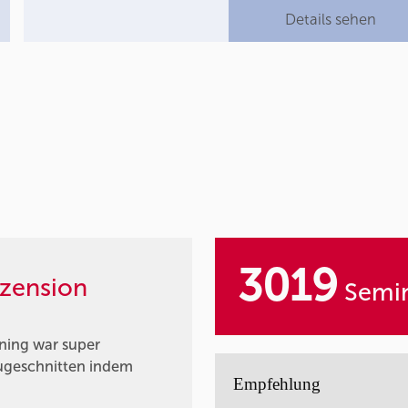
Details sehen
3019
zension
Semin
ning war super
zugeschnitten indem
Empfehlung