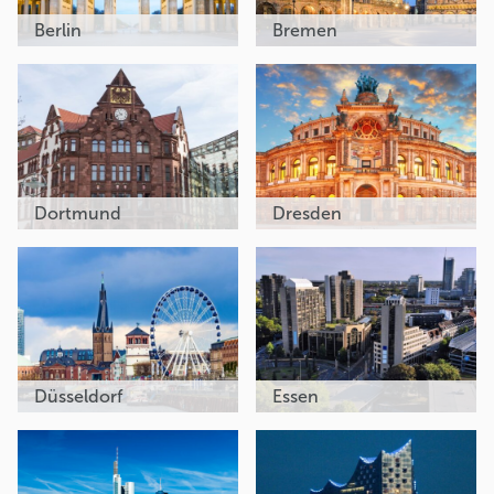
Berlin
Bremen
Dortmund
Dresden
Düsseldorf
Essen