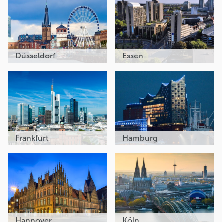
Düsseldorf
Essen
Frankfurt
Hamburg
Hannover
Köln