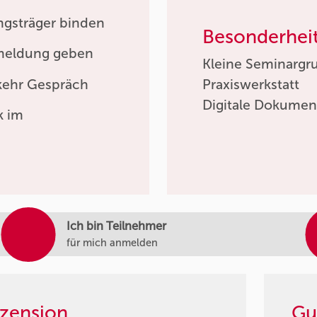
ngsträger binden
Besonderhei
kmeldung geben
Kleine Seminargr
kehr Gespräch
Praxiswerkstatt
Digitale Dokumen
k im
Ich bin Teilnehmer
für mich anmelden
zension
Gu