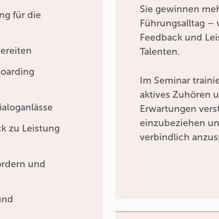
Sie gewinnen mehr
g für die
Führungsalltag –
Feedback und Lei
bereiten
Talenten.
boarding
Im Seminar traini
aktives Zuhören u
ialoganlässe
Erwartungen verst
einzubeziehen un
k zu Leistung
verbindlich anzu
ordern und
und