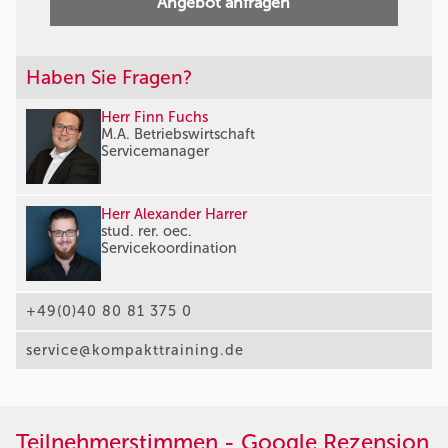
Angebot anfragen
Haben Sie Fragen?
Herr Finn Fuchs
M.A. Betriebswirtschaft
Servicemanager
Herr Alexander Harrer
stud. rer. oec.
Servicekoordination
+49(0)40 80 81 375 0
service@kompakttraining.de
Teilnehmerstimmen - Google Rezension