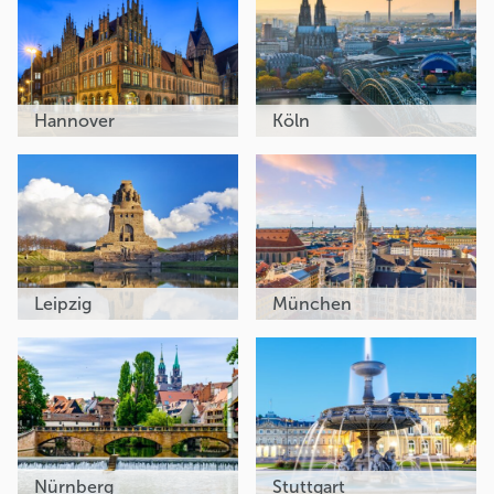
Hannover
Köln
Leipzig
München
Nürnberg
Stuttgart