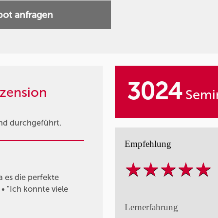
ot anfragen
3024
zension
Semin
nd durchgeführt.
Empfehlung
a es die perfekte
 "Ich konnte viele
Lernerfahrung