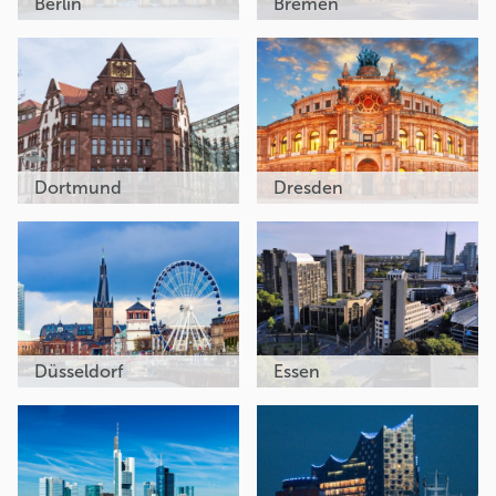
Berlin
Bremen
Dortmund
Dresden
Düsseldorf
Essen