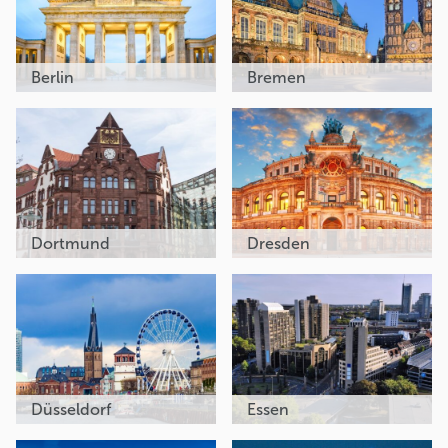
Berlin
Bremen
Dortmund
Dresden
Düsseldorf
Essen