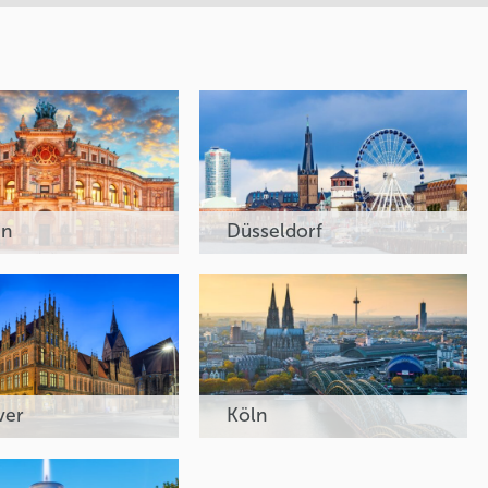
en
Düsseldorf
ver
Köln