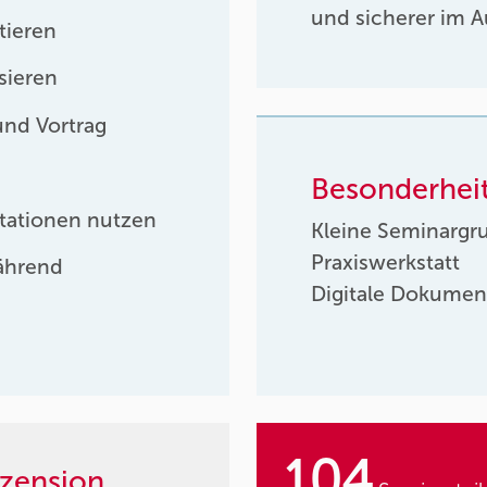
und sicherer im Au
tieren
sieren
und Vortrag
Besonderhei
ntationen nutzen
Kleine Seminargr
Praxiswerkstatt
ährend
Digitale Dokumen
104
zension