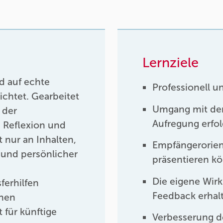
Lernziele
nd auf echte
Professionell u
ichtet. Gearbeitet
Umgang mit de
 der
Aufregung erfo
 Reflexion und
t nur an Inhalten,
Empfängerorien
t und persönlicher
präsentieren k
Die eigene Wir
ferhilfen
Feedback erhal
enen
 für künftige
Verbesserung d